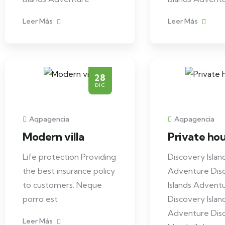
Leer Más
Leer Más
28
DIC
Aqpagencia
Aqpagencia
Modern villa
Private ho
Life protection Providing
Discovery Islan
the best insurance policy
Adventure Dis
to customers. Neque
Islands Advent
porro est
Discovery Islan
Adventure Dis
Leer Más