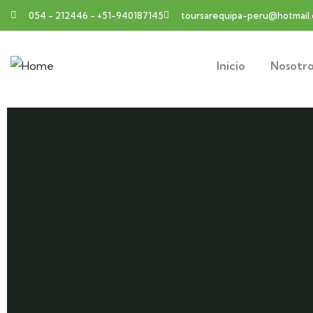
054 - 212446 - +51-940187145
toursarequipa-peru@hotmail
Inicio
Nosotro