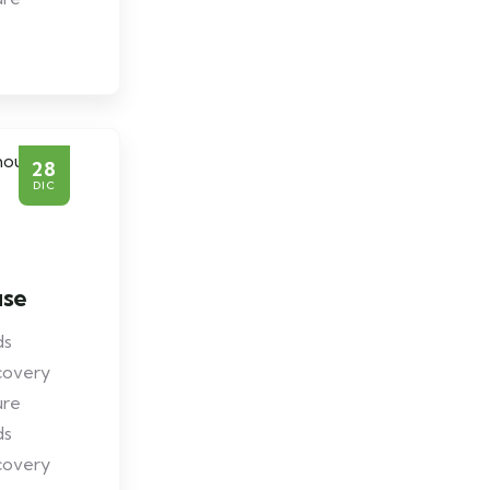
28
DIC
use
ds
covery
ure
ds
covery