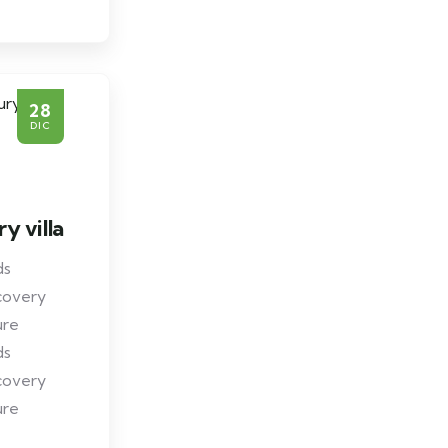
28
DIC
y villa
ds
covery
ure
ds
covery
ure