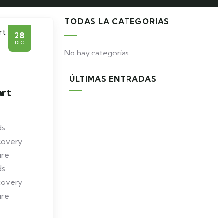
TODAS LA CATEGORIAS
28
DIC
No hay categorías
ÚLTIMAS ENTRADAS
art
ds
covery
ure
ds
covery
ure