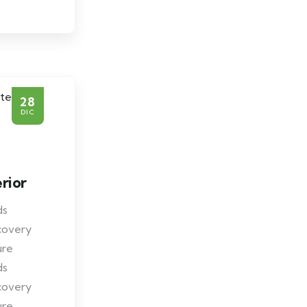
28
DIC
rior
ds
covery
ure
ds
covery
ure