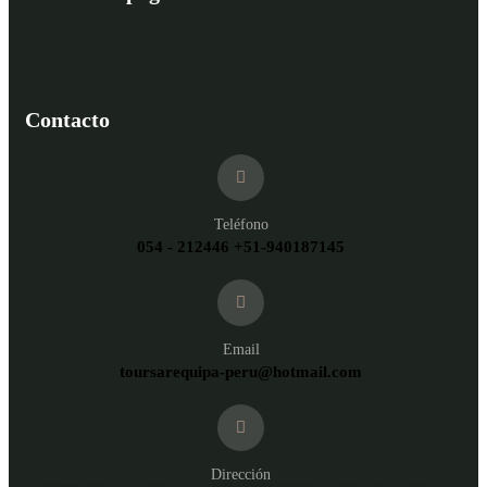
Contacto
Teléfono
054 - 212446 +51-940187145
Email
toursarequipa-peru@hotmail.com
Dirección