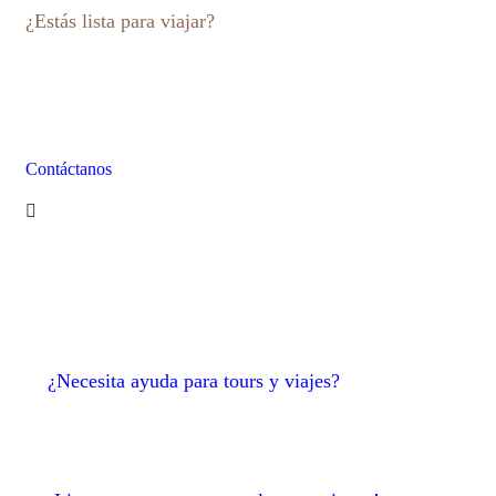
¿Estás lista para viajar?
Listo para viajar con verdadera
aventura y disfrutar de la naturaleza.
Contáctanos
¿Necesita ayuda para tours y viajes?