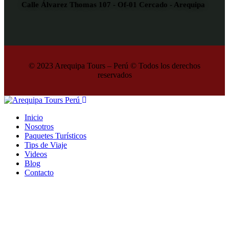
Calle Álvarez Thomas 107 - Of-01 Cercado - Arequipa
© 2023 Arequipa Tours – Perú © Todos los derechos
reservados
Inicio
Nosotros
Paquetes Turísticos
Tips de Viaje
Videos
Blog
Contacto