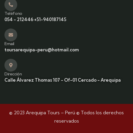
Teléfono
054 - 212446 +51-940187145
Email
toursarequipa-peru@hotmail.com
Dirección
Calle Álvarez Thomas 107 - Of-01 Cercado - Arequipa
© 2023 Arequipa Tours – Perú © Todos los derechos
reservados