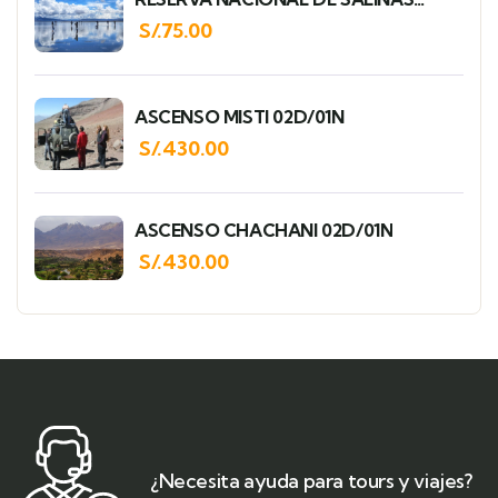
MEDIO DIA
S/.
75.00
ASCENSO MISTI 02D/01N
S/.
430.00
ASCENSO CHACHANI 02D/01N
S/.
430.00
¿Necesita ayuda para tours y viajes?