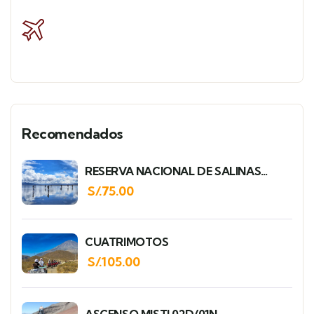
Recomendados
RESERVA NACIONAL DE SALINAS
MEDIO DIA
S/.
75.00
CUATRIMOTOS
S/.
105.00
ASCENSO MISTI 02D/01N