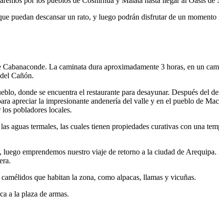
emos por los pueblos de Cosñirhua y Malata hasta llegar al Oasis de 
a que puedan descansar un rato, y luego podrán disfrutar de un momento r
 de Cabanaconde. La caminata dura aproximadamente 3 horas, en un cami
 del Cañón.
ueblo, donde se encuentra el restaurante para desayunar. Después del d
a apreciar la impresionante andenería del valle y en el pueblo de Maca p
 los pobladores locales.
 las aguas termales, las cuales tienen propiedades curativas con una t
o), luego emprendemos nuestro viaje de retorno a la ciudad de Arequipa
era.
 camélidos que habitan la zona, como alpacas, llamas y vicuñas.
a a la plaza de armas.