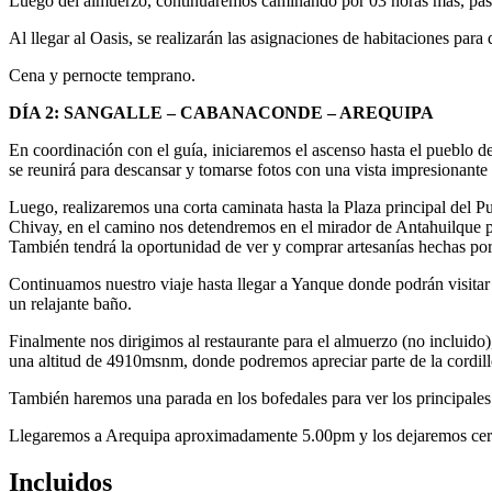
Luego del almuerzo, continuaremos caminando por 03 horas más, pasar
Al llegar al Oasis, se realizarán las asignaciones de habitaciones par
Cena y pernocte temprano.
DÍA 2: SANGALLE – CABANACONDE – AREQUIPA
En coordinación con el guía, iniciaremos el ascenso hasta el pueblo
se reunirá para descansar y tomarse fotos con una vista impresionante
Luego, realizaremos una corta caminata hasta la Plaza principal del P
Chivay, en el camino nos detendremos en el mirador de Antahuilque par
También tendrá la oportunidad de ver y comprar artesanías hechas por
Continuamos nuestro viaje hasta llegar a Yanque donde podrán visitar
un relajante baño.
Finalmente nos dirigimos al restaurante para el almuerzo (no incluid
una altitud de 4910msnm, donde podremos apreciar parte de la cordill
También haremos una parada en los bofedales para ver los principales
Llegaremos a Arequipa aproximadamente 5.00pm y los dejaremos cerc
Incluidos