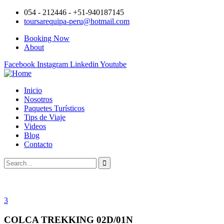
054 - 212446 - +51-940187145
toursarequipa-peru@hotmail.com
Booking Now
About
Facebook
Instagram
Linkedin
Youtube
Inicio
Nosotros
Paquetes Turísticos
Tips de Viaje
Videos
Blog
Contacto
3
COLCA TREKKING 02D/01N