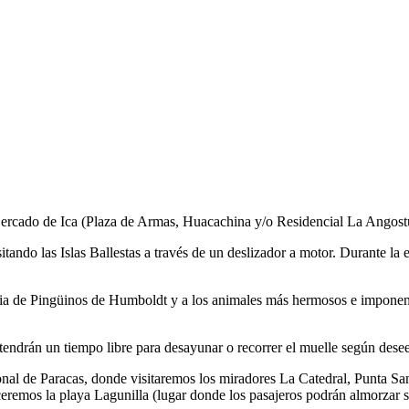
l Cercado de Ica (Plaza de Armas, Huacachina y/o Residencial La Angost
sitando las Islas Ballestas a través de un deslizador a motor. Durante 
ia de Pingüinos de Humboldt y a los animales más hermosos e imponent
 tendrán un tiempo libre para desayunar o recorrer el muelle según dese
onal de Paracas, donde visitaremos los miradores La Catedral, Punta San
eremos la playa Lagunilla (lugar donde los pasajeros podrán almorzar s