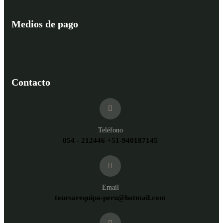
Medios de pago
Contacto
Teléfono
054 - 212446 +51-940187145
Email
toursarequipa-peru@hotmail.com