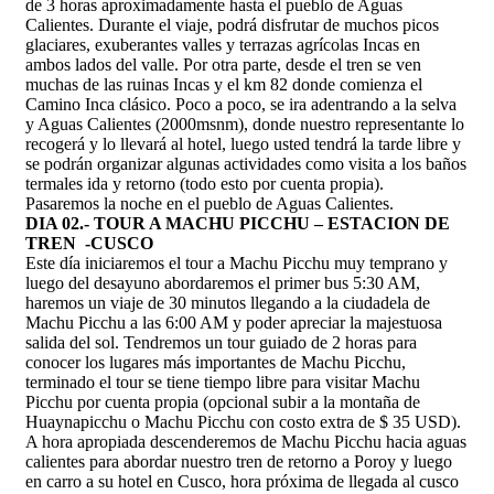
de 3 horas aproximadamente hasta el pueblo de Aguas
Calientes. Durante el viaje, podrá disfrutar de muchos picos
glaciares, exuberantes valles y terrazas agrícolas Incas en
ambos lados del valle. Por otra parte, desde el tren se ven
muchas de las ruinas Incas y el km 82 donde comienza el
Camino Inca clásico. Poco a poco, se ira adentrando a la selva
y Aguas Calientes (2000msnm), donde nuestro representante lo
recogerá y lo llevará al hotel, luego usted tendrá la tarde libre y
se podrán organizar algunas actividades como visita a los baños
termales ida y retorno (todo esto por cuenta propia).
Pasaremos la noche en el pueblo de Aguas Calientes.
DIA 02.- TOUR A MACHU PICCHU – ESTACION DE
TREN -CUSCO
Este día iniciaremos el tour a Machu Picchu muy temprano y
luego del desayuno abordaremos el primer bus 5:30 AM,
haremos un viaje de 30 minutos llegando a la ciudadela de
Machu Picchu a las 6:00 AM y poder apreciar la majestuosa
salida del sol. Tendremos un tour guiado de 2 horas para
conocer los lugares más importantes de Machu Picchu,
terminado el tour se tiene tiempo libre para visitar Machu
Picchu por cuenta propia (opcional subir a la montaña de
Huaynapicchu o Machu Picchu con costo extra de $ 35 USD).
A hora apropiada descenderemos de Machu Picchu hacia aguas
calientes para abordar nuestro tren de retorno a Poroy y luego
en carro a su hotel en Cusco, hora próxima de llegada al cusco