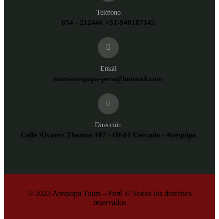
Teléfono
054 - 212446 +51-940187145
Email
toursarequipa-peru@hotmail.com
Dirección
Calle Álvarez Thomas 107 - Of-01 Cercado - Arequipa
© 2023 Arequipa Tours – Perú © Todos los derechos
reservados