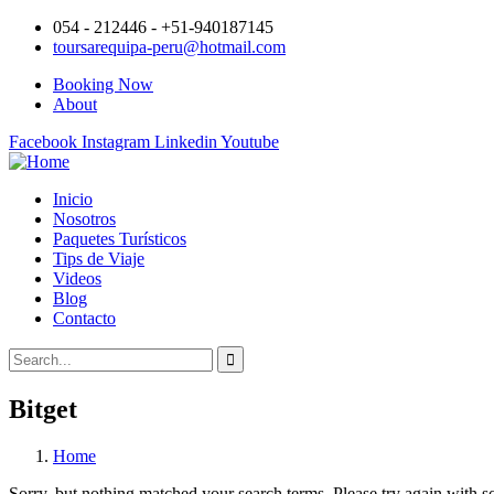
054 - 212446 - +51-940187145
toursarequipa-peru@hotmail.com
Booking Now
About
Facebook
Instagram
Linkedin
Youtube
Inicio
Nosotros
Paquetes Turísticos
Tips de Viaje
Videos
Blog
Contacto
Bitget
Home
Sorry, but nothing matched your search terms. Please try again with 