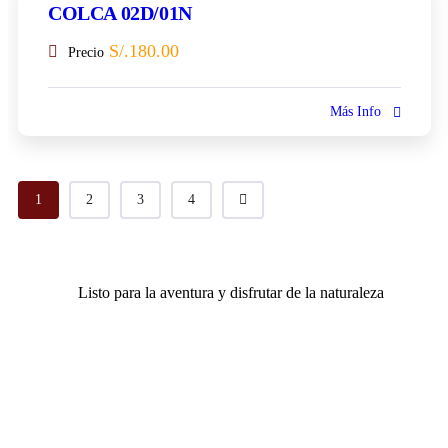
COLCA 02D/01N
S/.
180.00
Precio
Más Info
1
2
3
4
Listo para la aventura y disfrutar de la naturaleza
¿Necesita ayuda para tours y viajes?