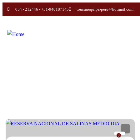
054 - 212446 - +51-940187145
toursarequipa-peru@hotmail.com
3