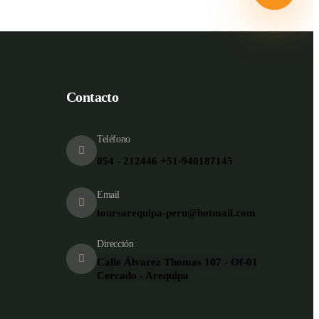
Contacto
Teléfono
054 - 212446 +51-940187145
Email
toursarequipa-peru@hotmail.com
Dirección
Calle Álvarez Thomas 107 - Of-01
Cercado - Arequipa